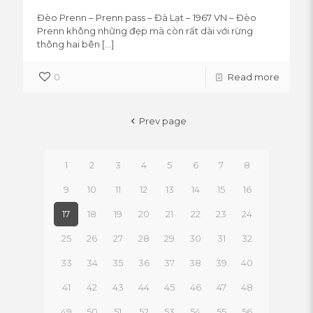
Đèo Prenn – Prenn pass – Đà Lạt – 1967 VN – Đèo
Prenn không những đẹp mà còn rất dài với rừng
thông hai bên
[…]
0
Read more
Prev page
1
2
3
4
5
6
7
8
9
10
11
12
13
14
15
16
17
18
19
20
21
22
23
24
25
26
27
28
29
30
31
32
33
34
35
36
37
38
39
40
41
42
43
44
45
46
47
48
49
50
51
52
53
54
55
56