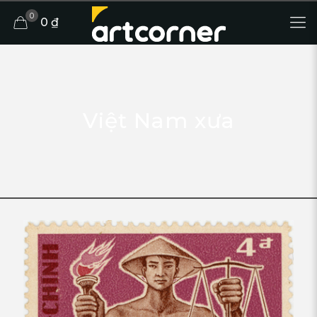
0
0 ₫
Việt Nam xưa