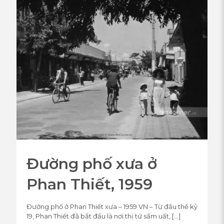
Đường phố xưa ở
Phan Thiết, 1959
Đường phố ở Phan Thiết xưa – 1959 VN – Từ đầu thế kỷ
19, Phan Thiết đã bắt đầu là nơi thị tứ sầm uất,
[…]