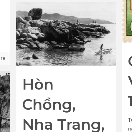
re
Hòn
Chồng,
Nha Trang,
T
n