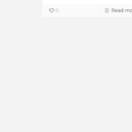
0
Read mo