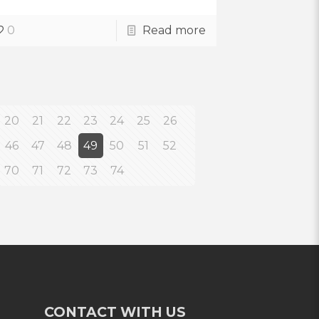
0
Read more
20
21
22
23
24
25
26
46
47
48
49
50
51
52
70
71
72
73
74
CONTACT WITH US