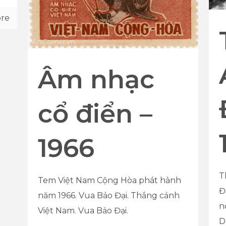
re
Âm nhạc
cổ điển –
1966
T
Tem Việt Nam Cộng Hòa phát hành
Đ
năm 1966. Vua Bảo Đại. Thắng cảnh
n
Việt Nam. Vua Bảo Đại.
D