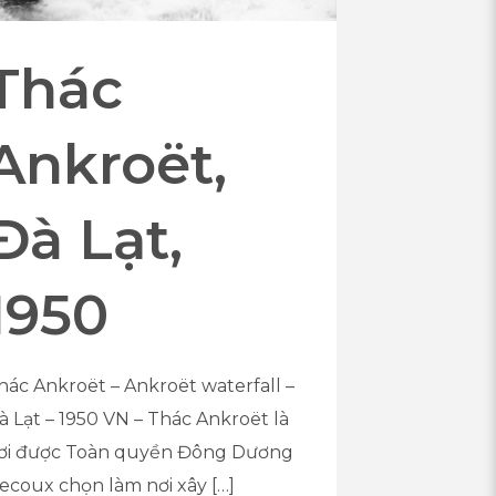
Thác
Ankroët,
Đà Lạt,
1950
hác Ankroët – Ankroët waterfall –
à Lạt – 1950 VN – Thác Ankroët là
ơi được Toàn quyền Đông Dương
ecoux chọn làm nơi xây
[…]