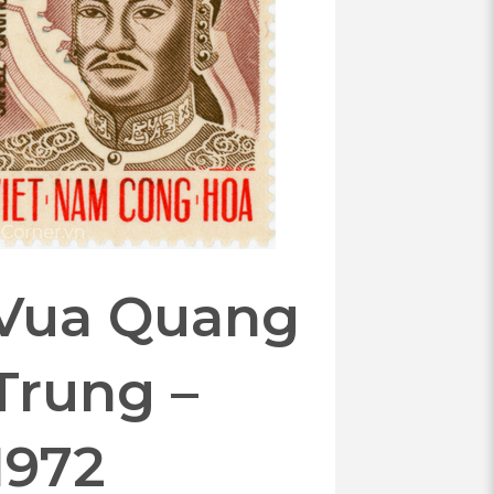
Vua Quang
Trung –
1972