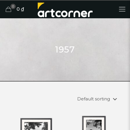
0
0 ₫
1957