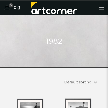
0
0 ₫
1982