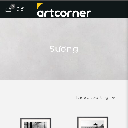
0
0 ₫
Sương