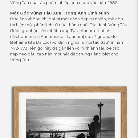
Vũng Tàu qua tác phẩm nhiếp ảnh chụp vào năm 1982.
Một Góc Vũng Tàu Xưa Trong Ánh Bình Minh
Bức ảnh không chỉ ghi lại một cảnh đẹp tự nhiên, mà còn
tái hiện một phần lịch sử của thành phố. Địa danh Vũng Tàu
được ghi nhận sớm nhất trong Tự vị Annam - Latinh
(Dictionnarium Annamitico - Latinum) của Pigneau de
Béhaine (Bá Đa Lộc) với định nghĩa là "nơi tàu đậu", in năm
1772-1773. Tên gọi này đã gắn liền với hình ảnh tàu bè tấp
nập neo đậu, tạo nên một nét đặc trưng riêng biệt cho
Vũng Tàu.