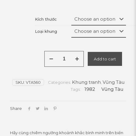
Kích thước
Loại khung
Bình
Add to cart
Minh
Trên
Biển
Vũng
Khung tranh
Vũng Tàu
SKU:
VTA560
Tàu
Categories:
,
Xưa
1982
Vũng Tàu
Tags:
1982
quantity
Share
Hãy cùng chiêm ngưỡng khoảnh khắc bình minh trên biển