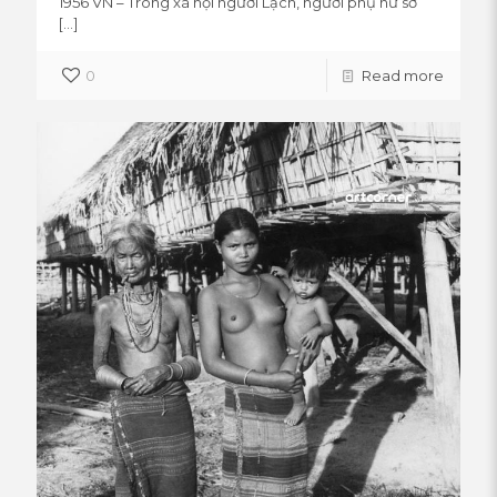
1956 VN – Trong xã hội người Lạch, người phụ nữ sở
[…]
0
Read more