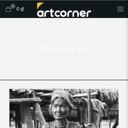
0
0 ₫
Thượng du