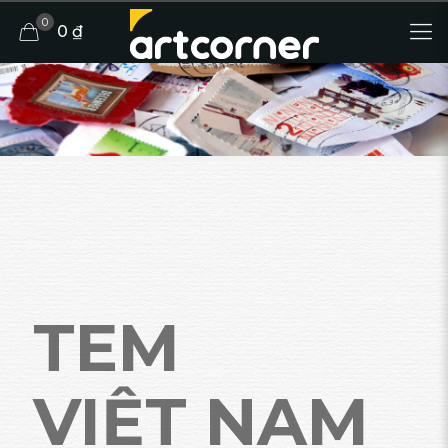
0
0 ₫
TEM
VIỆT NAM