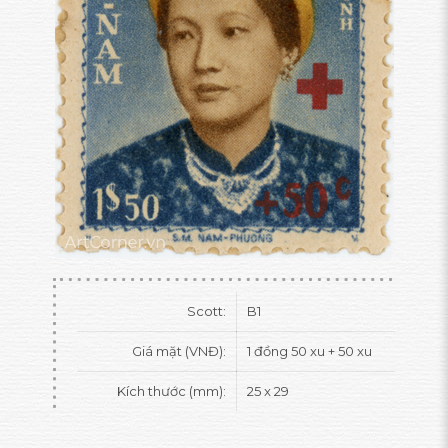
Scott:
B1
Giá mặt (VNĐ):
1 đồng 50 xu + 50 xu
Kích thước (mm):
25 x 29