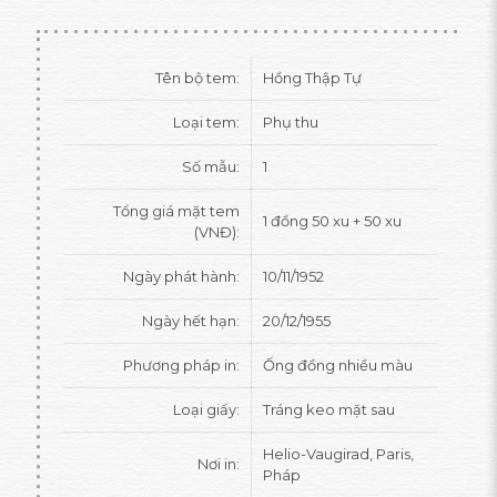
Tên bộ tem:
Hồng Thập Tự
Loại tem:
Phụ thu
Số mẫu:
1
Tổng giá mặt tem
1 đồng 50 xu + 50 xu
(VNĐ):
Ngày phát hành:
10/11/1952
Ngày hết hạn:
20/12/1955
Phương pháp in:
Ống đồng nhiều màu
Loại giấy:
Tráng keo mặt sau
Helio-Vaugirad, Paris,
Nơi in:
Pháp