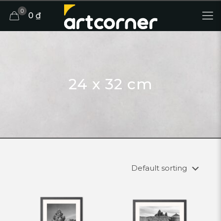
0
0 ₫
24 x 32 cm