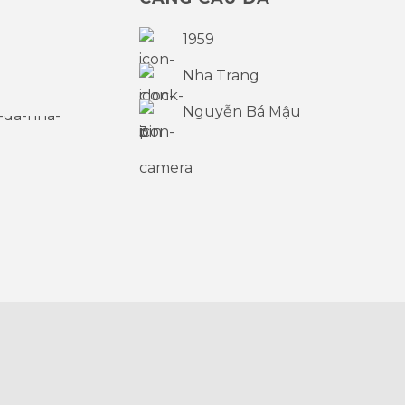
1959
Nha Trang
Nguyễn Bá Mậu