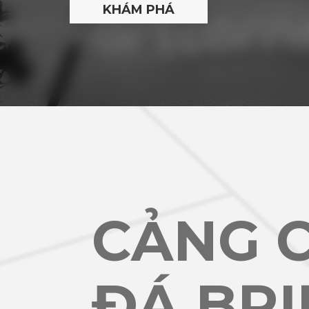
CẢNG 
ĐÁ BR