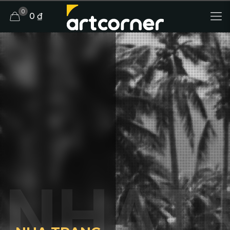
0
0 ₫