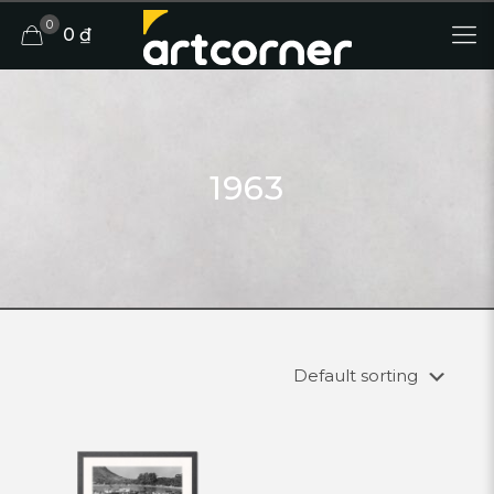
0
0 ₫
1963