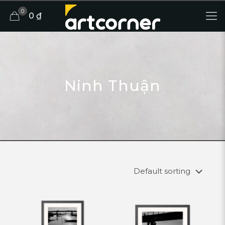
0
0 ₫
Ninh Thuận