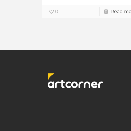
0
Read mo