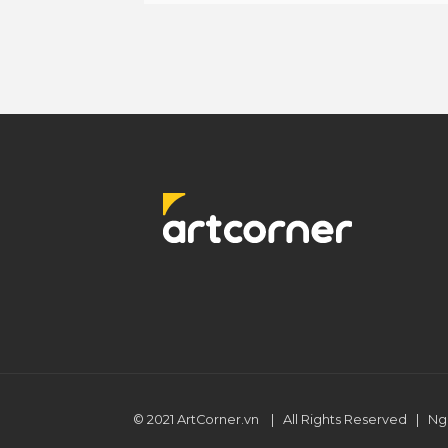
© 2021
ArtCorner.vn
| All Rights Reserved |
Ng