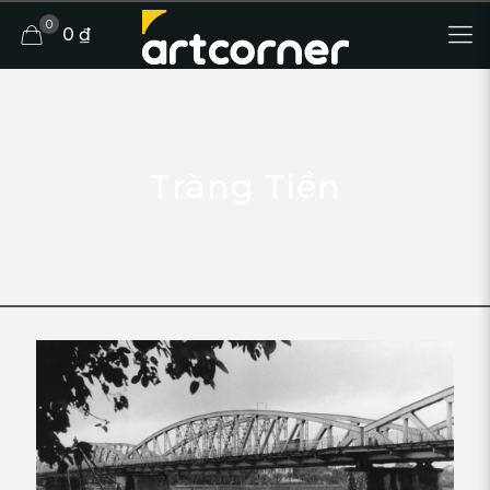
0
0 ₫
Tràng Tiền