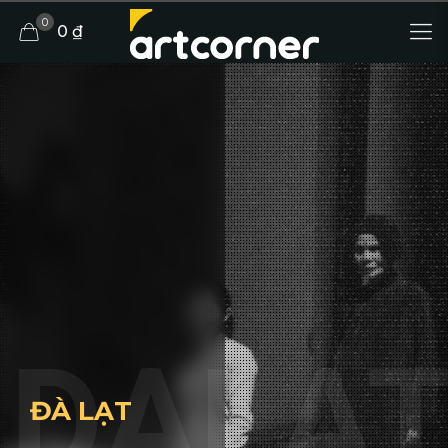
0
0 ₫