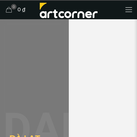
0
0 ₫