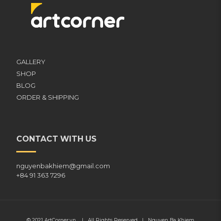
GALLERY
SHOP
BLOG
ORDER & SHIPPING
CONTACT WITH US
nguyenbakhiem@gmail.com
+84 91 363 7296
© 2021
ArtCorner.vn
| All Rights Reserved |
Nguyen Ba Khiem