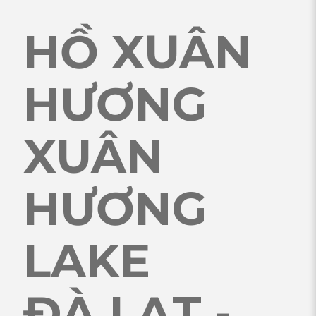
HỒ XUÂN
HƯƠNG
XUÂN
HƯƠNG
LAKE
ĐÀ LẠT -