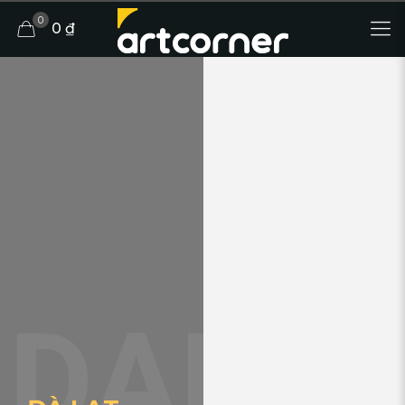
0
0 ₫