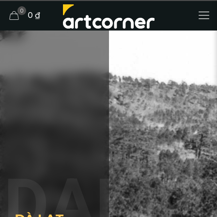
0
0 ₫