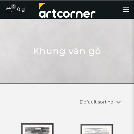
0
0 ₫
Khung vân gỗ