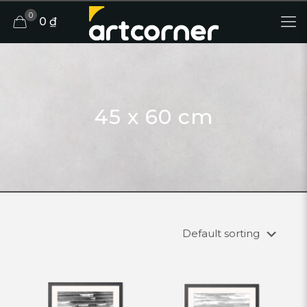
0
0 ₫
45 x 60 cm