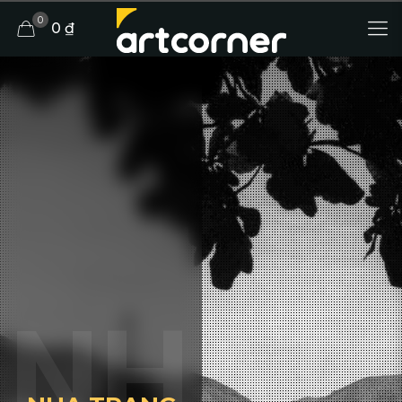
0
0 ₫