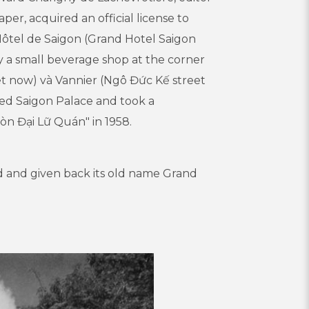
per, acquired an official license to
ôtel de Saigon (Grand Hotel Saigon
y a small beverage shop at the corner
et now) và Vannier (Ngô Đức Kế street
med Saigon Palace and took a
òn Đại Lữ Quán" in 1958.
d and given back its old name Grand