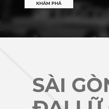
SÀI GÒ
ĐẠI LỮ