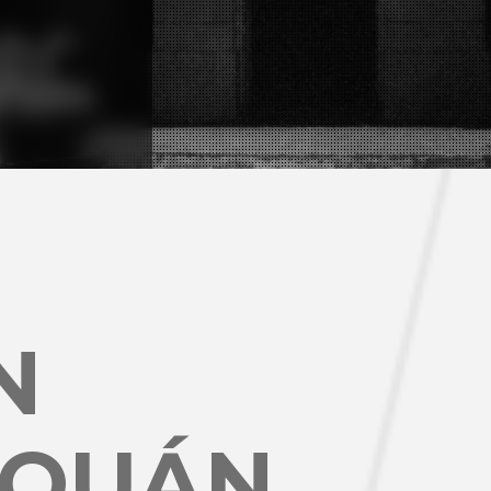
N
 QUÁN