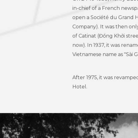
in-chief of a French newspa
open a Société du Grand H
Company). It was then onl
of Catinat (Đồng Khởi stre
now). In 1937, it was rena
Vietnamese name as "Sài G
After 1975, it was revampe
Hotel.