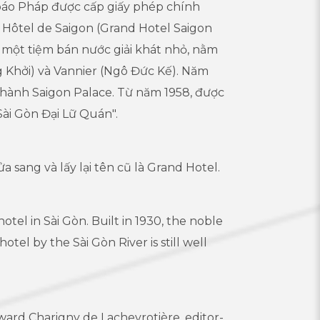
báo Pháp được cấp giấy phép chính
Hôtel de Saigon (Grand Hotel Saigon
à một tiệm bán nước giải khát nhỏ, nằm
 Khởi) và Vannier (Ngô Đức Kế). Năm
 thành Saigon Palace. Từ năm 1958, được
"Sài Gòn Đại Lữ Quán".
a sang và lấy lại tên cũ là Grand Hotel.
 hotel in Sài Gòn. Built in 1930, the noble
otel by the Sài Gòn River is still well
ard Charigny de Lachevrotière, editor-