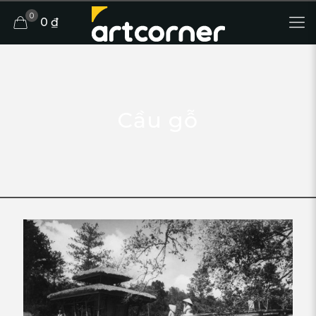
0
0 ₫
Cầu gỗ