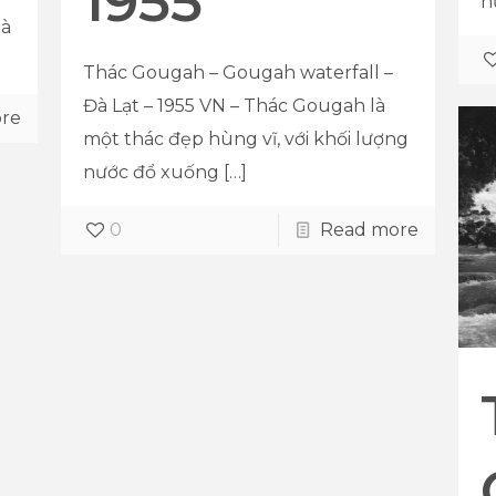
1955
n
Ðà
Thác Gougah – Gougah waterfall –
Đà Lạt – 1955 VN – Thác Gougah là
re
một thác đẹp hùng vĩ, với khối lượng
nước đổ xuống
[…]
0
Read more