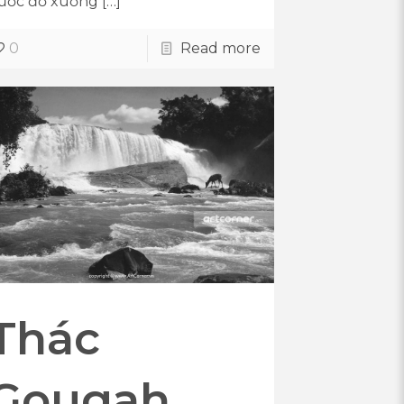
ước đổ xuống
[…]
0
Read more
Thác
Gougah,