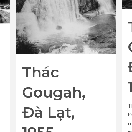
Thác
Gougah,
T
Đà Lạt,
Đ
m