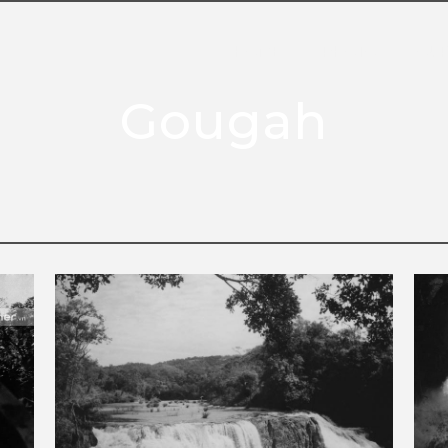
HOME
PHOTO
OUR
Gougah