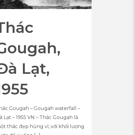
Thác
Gougah,
Đà Lạt,
1955
hác Gougah – Gougah waterfall –
à Lạt – 1955 VN – Thác Gougah là
ột thác đẹp hùng vĩ, với khối lượng