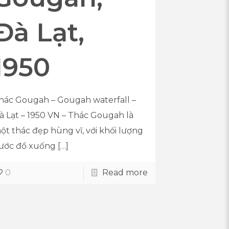
Đà Lạt,
1950
hác Gougah – Gougah waterfall –
à Lạt – 1950 VN – Thác Gougah là
ột thác đẹp hùng vĩ, với khối lượng
ước đổ xuống
[…]
0
Read more