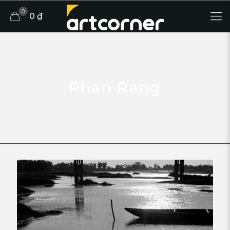
0
0 ₫
Phan Rang