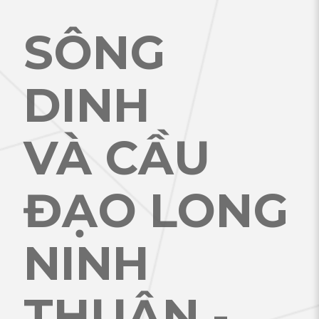
SÔNG
DINH
VÀ CẦU
ĐẠO LONG
NINH
THUẬN -