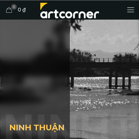
0
0 ₫