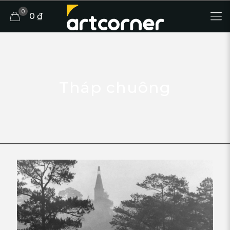
0
0 ₫
Tháp chuông