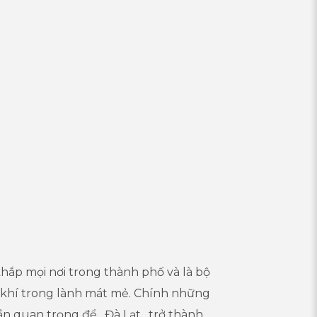
khắp mọi nơi trong thành phố và là bộ
g khí trong lành mát mẻ. Chính những
hần quan trọng để
Đà Lạt
trở thành