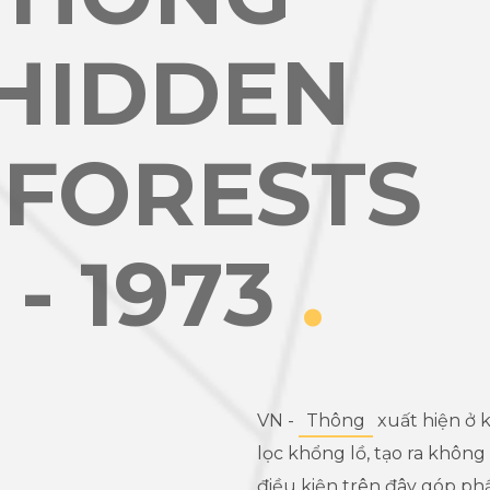
 HIDDEN
 FORESTS
 - 1973
.
VN -
Thông
xuất hiện ở 
lọc khổng lồ, tạo ra khôn
điều kiện trên đây góp p