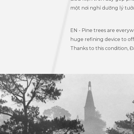
một nơi nghỉ dưỡng lý tưở
EN - Pine trees are everywh
huge refining device to of
Thanks to this condition, Đ