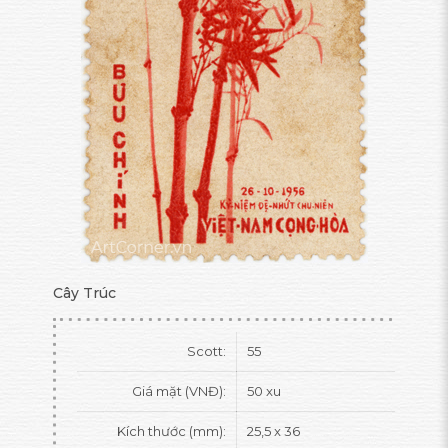
Cây Trúc
Scott:
55
Giá mặt (VNĐ):
50 xu
Kích thước (mm):
25,5 x 36