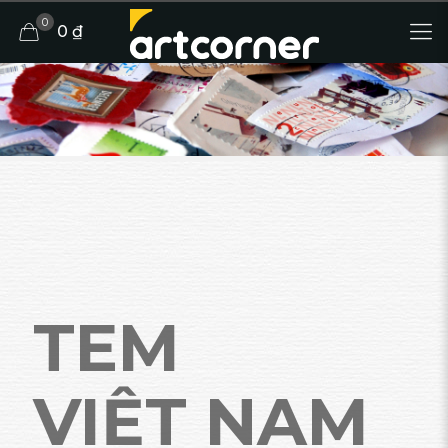
0
0 ₫
TEM
VIỆT NAM