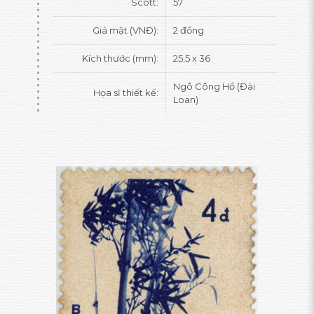
Scott:
57
Giá mặt (VNĐ):
2 đồng
Kích thước (mm):
25,5 x 36
Ngô Công Hồ (Đài
Họa sĩ thiết kế:
Loan)