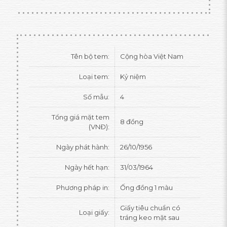
Tên bộ tem:
Cộng hòa Việt Nam
Loại tem:
Kỷ niệm
Số mẫu:
4
Tổng giá mặt tem
8 đồng
(VNĐ):
Ngày phát hành:
26/10/1956
Ngày hết hạn:
31/03/1964
Phương pháp in:
Ống đồng 1 màu
Giấy tiêu chuẩn có
Loại giấy:
tráng keo mặt sau