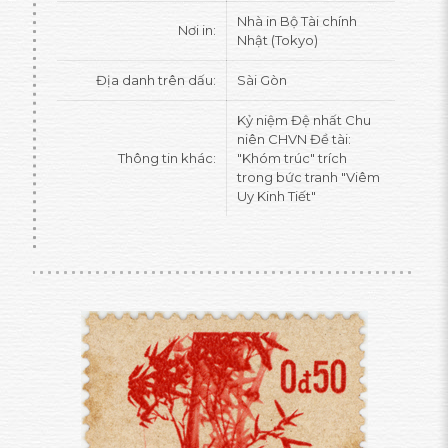
Nhà in Bộ Tài chính
Nơi in:
Nhật (Tokyo)
Địa danh trên dấu:
Sài Gòn
Kỷ niệm Đệ nhất Chu
niên CHVN Đề tài:
Thông tin khác:
"Khóm trúc" trích
trong bức tranh "Viêm
Uy Kinh Tiết"