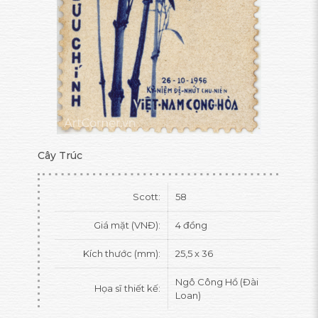
Cây Trúc
Scott:
58
Giá mặt (VNĐ):
4 đồng
Kích thước (mm):
25,5 x 36
Ngô Công Hồ (Đài
Họa sĩ thiết kế:
Loan)