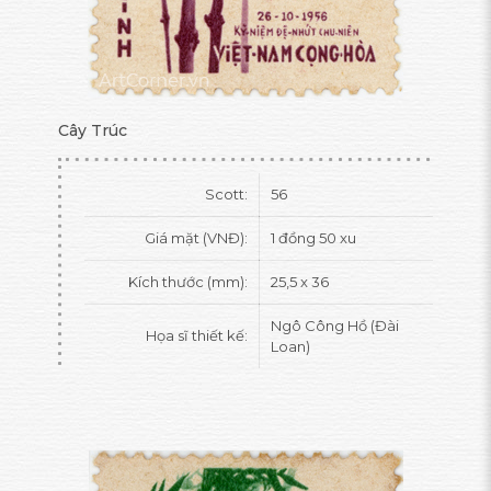
Cây Trúc
Scott:
56
Giá mặt (VNĐ):
1 đồng 50 xu
Kích thước (mm):
25,5 x 36
Ngô Công Hồ (Đài
Họa sĩ thiết kế:
Loan)