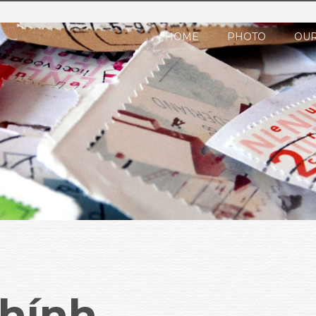
HOME
PHOTO
OUR
hính