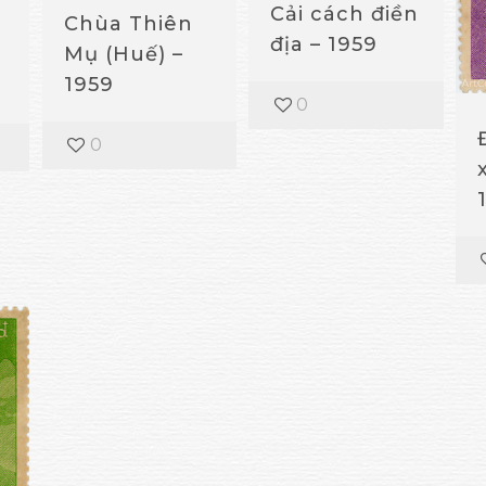
Cải cách điền
Chùa Thiên
địa – 1959
Mụ (Huế) –
1959
0
0