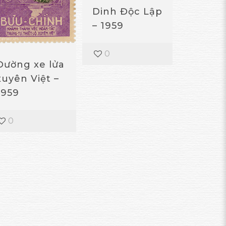
Dinh Độc Lập
– 1959
0
Đường xe lửa
xuyên Việt –
1959
0