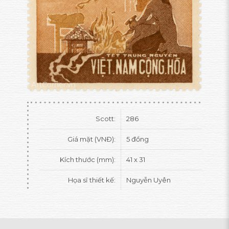
Scott:
286
Giá mặt (VNĐ):
5 đồng
Kích thước (mm):
41 x 31
Họa sĩ thiết kế:
Nguyễn Uyên