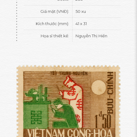
Giá mặt (VNĐ):
50 xu
Kích thước (mm):
41 x 31
Họa sĩ thiết kế:
Nguyễn Thị Hiền