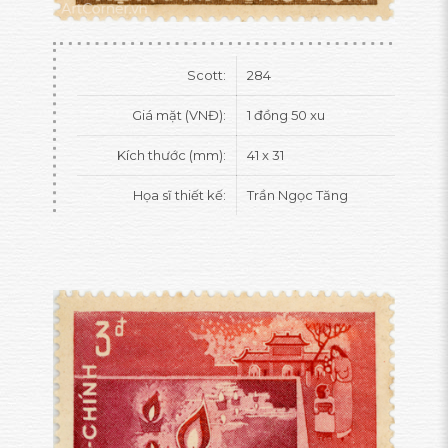
Scott:
284
Giá mặt (VNĐ):
1 đồng 50 xu
Kích thước (mm):
41 x 31
Họa sĩ thiết kế:
Trần Ngọc Tăng