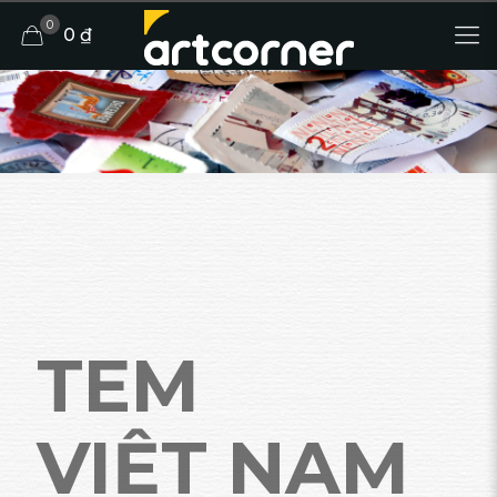
0
0 ₫
TEM
VIỆT NAM