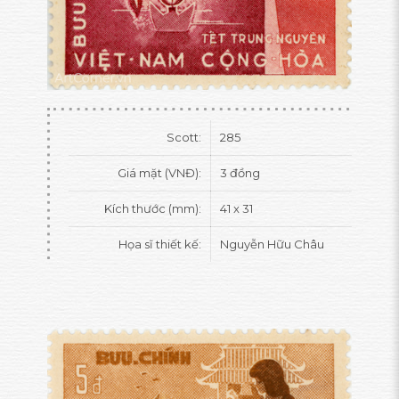
Scott:
285
Giá mặt (VNĐ):
3 đồng
Kích thước (mm):
41 x 31
Họa sĩ thiết kế:
Nguyễn Hữu Châu