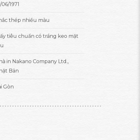
/06/1971
hắc thép nhiều màu
iấy tiêu chuẩn có tráng keo mặt
au
hà in Nakano Company Ltd.,
hật Bản
ài Gòn