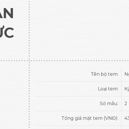
ÂN
ỰC
Tên bộ tem:
N
Loại tem:
K
Số mẫu:
2
Tổng giá mặt tem (VNĐ):
4