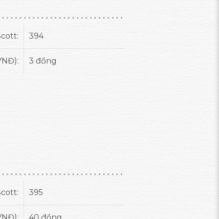
cott:
394
VNĐ):
3 đồng
cott:
395
VNĐ):
40 đồng