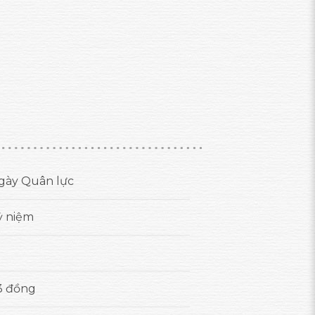
gày Quân lực
ỷ niệm
3 đồng