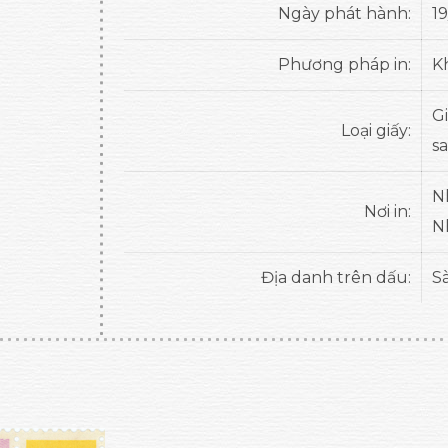
Ngày phát hành:
19
Phương pháp in:
K
G
Loại giấy:
s
N
Nơi in:
N
Địa danh trên dấu:
S