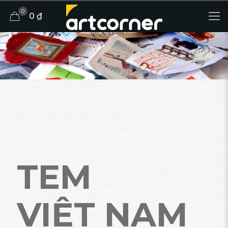
0
0 ₫
TEM
VIỆT NAM