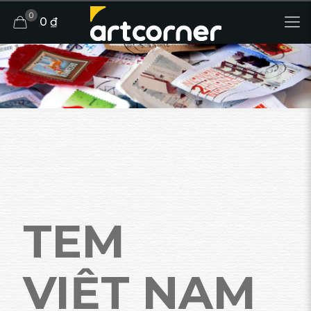
0
0 ₫
TEM
VIỆT NAM