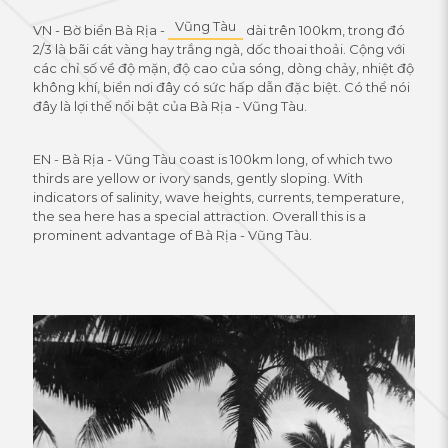
Vũng Tàu
VN - Bờ biển Bà Rịa -
dài trên 100km, trong đó
2/3 là bãi cát vàng hay trắng ngà, dốc thoai thoải. Cộng với
các chỉ số về độ mặn, độ cao của sóng, dòng chảy, nhiệt độ
không khí, biển nơi đây có sức hấp dẫn đặc biệt. Có thể nói
đây là lợi thế nổi bật của Bà Rịa - Vũng Tàu.
EN - Bà Rịa - Vũng Tàu coast is 100km long, of which two
thirds are yellow or ivory sands, gently sloping. With
indicators of salinity, wave heights, currents, temperature,
the sea here has a special attraction. Overall this is a
prominent advantage of Bà Rịa - Vũng Tàu.