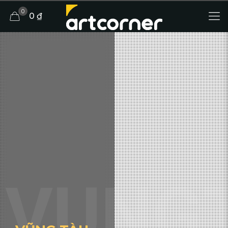
0
0 ₫