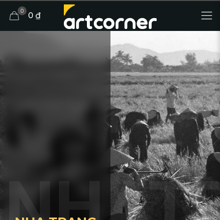
0
0 ₫