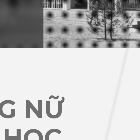
G NỮ
 HỌC