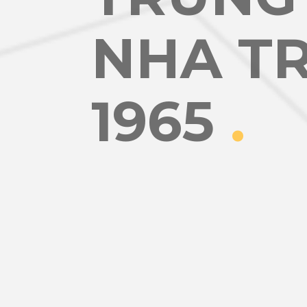
NHA T
1965
.