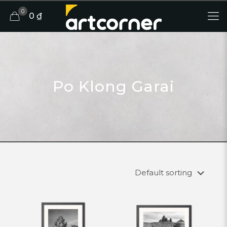
0
0 ₫
Po Klong Garai