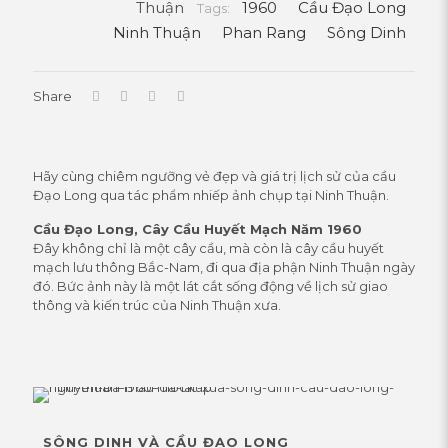
Huyết
Thuận
1960
Cầu Đạo Long
Tags:
Mạch
Ninh Thuận
Phan Rang
Sông Dinh
Ninh
Thuận
Xưa
Share
quantity
Hãy cùng chiêm ngưỡng vẻ đẹp và giá trị lịch sử của cầu
Đạo Long qua tác phẩm nhiếp ảnh chụp tại Ninh Thuận.
Cầu Đạo Long, Cây Cầu Huyết Mạch Năm 1960
Đây không chỉ là một cây cầu, mà còn là cây cầu huyết
mạch lưu thông Bắc-Nam, đi qua địa phận Ninh Thuận ngày
đó. Bức ảnh này là một lát cắt sống động về lịch sử giao
thông và kiến trúc của Ninh Thuận xưa.
SÔNG DINH VÀ CẦU ĐẠO LONG