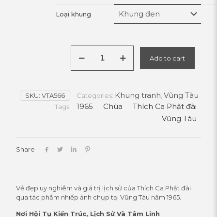
Loại khung
Thích
Add to cart
Ca
Phật
Đài
1965:
Khung tranh
Vũng Tàu
SKU:
VTA566
Tượng
Categories:
,
Phật
1965
Chùa
Thích Ca Phật đài
Tags:
Nhập
Vũng Tàu
Niết
Bàn
quantity
Share
Vẻ đẹp uy nghiêm và giá trị lịch sử của Thích Ca Phật đài
qua tác phẩm nhiếp ảnh chụp tại Vũng Tàu năm 1965.
Nơi Hội Tụ Kiến Trúc, Lịch Sử Và Tâm Linh