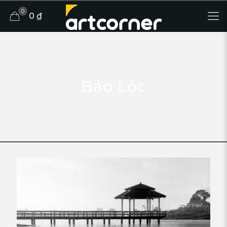
0
0 ₫
Bảo Lộc