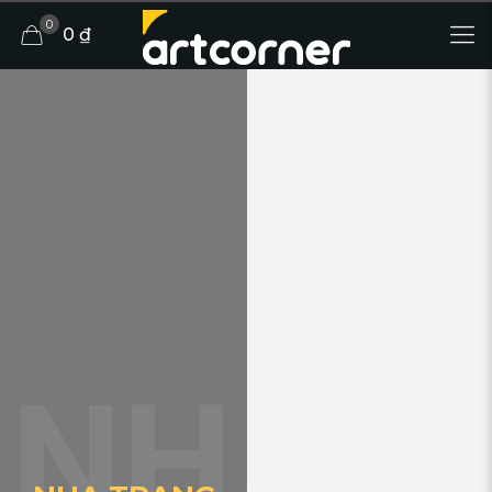
0
0 ₫