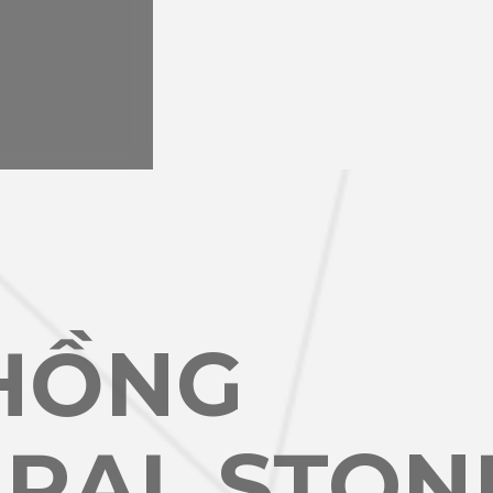
HỒNG
URAL STON