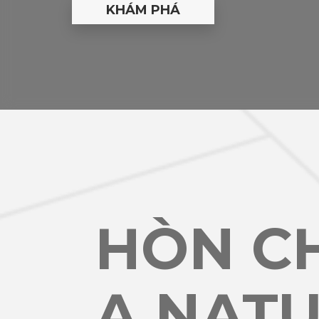
HÒN C
A NAT