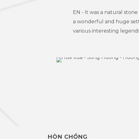
EN - It was a natural stone
a wonderful and huge sett
various interesting legends
HÒN CHỒNG