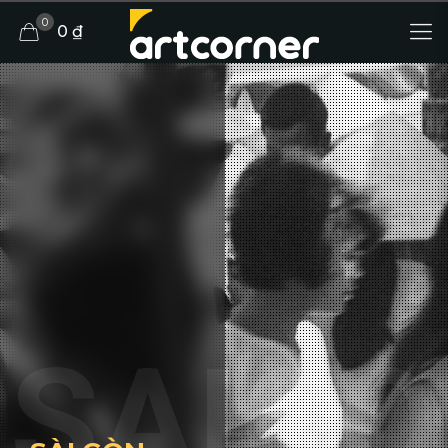
0
0 ₫