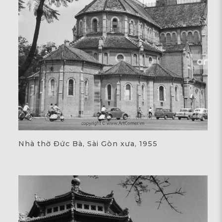
Nhà thờ Đức Bà, Sài Gòn xưa, 1955