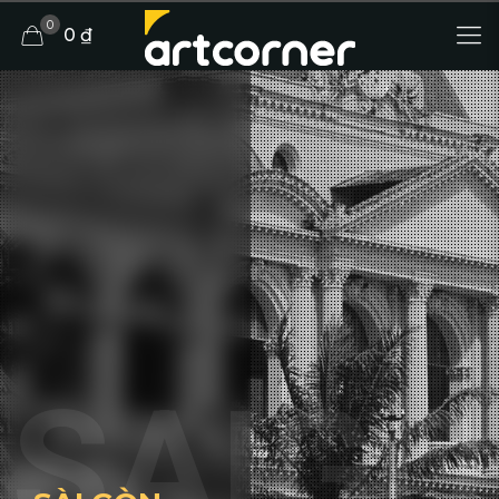
0
0 ₫