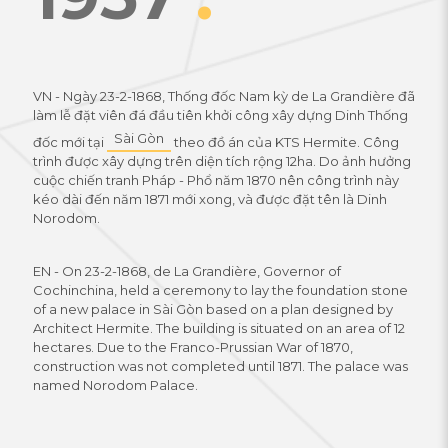
VN - Ngày 23-2-1868, Thống đốc Nam kỳ de La Grandière đã
làm lễ đặt viên đá đầu tiên khởi công xây dựng Dinh Thống
Sài Gòn
đốc mới tại
theo đồ án của KTS Hermite. Công
trình được xây dựng trên diện tích rộng 12ha. Do ảnh hưởng
cuộc chiến tranh Pháp - Phổ năm 1870 nên công trình này
kéo dài đến năm 1871 mới xong, và được đặt tên là Dinh
Norodom.
EN - On 23-2-1868, de La Grandière, Governor of
Cochinchina, held a ceremony to lay the foundation stone
of a new palace in Sài Gòn based on a plan designed by
Architect Hermite. The building is situated on an area of 12
hectares. Due to the Franco-Prussian War of 1870,
construction was not completed until 1871. The palace was
named Norodom Palace.