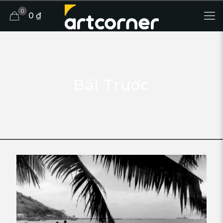
0
0 ₫
Bãi Trước