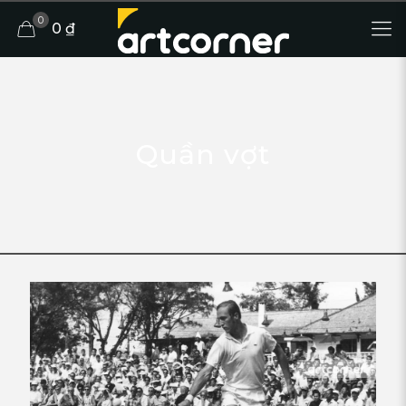
0
0 ₫
Quần vợt